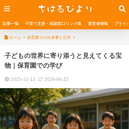
記事一覧
子育て支援・相談窓口リンク集
運営者情報
プライ
ホーム
保育園での出来事と日常
子どもの世界に寄り添うと見えてくる宝
物｜保育園での学び
2025-11-13
2026-06-22