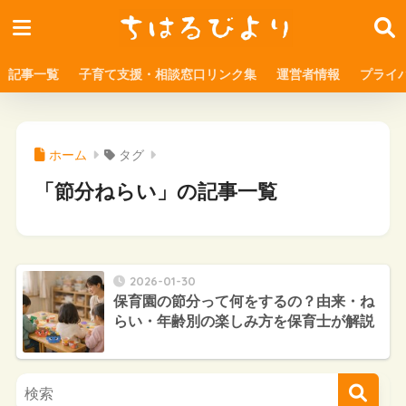
記事一覧
子育て支援・相談窓口リンク集
運営者情報
プライ
ホーム
タグ
「節分ねらい」の記事一覧
2026-01-30
保育園の節分って何をするの？由来・ね
らい・年齢別の楽しみ方を保育士が解説